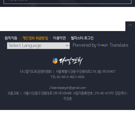
원격지원
개인정보 취급방침
이용약관
웹마스터 로그인
Powered by
Translate
다니엘기도회 운영위원회 | 서울특별시 강동구 강동대로 219, 3층 (우)05407
TEL 02-6413-4922~4924
21danielprayer@gmail.com
오륜교회 | 서울시 강동구 강동대로 235 (우)05408 사업자등록번호 : 215-82-61570 담임목사 :
주경훈