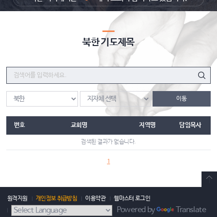
북한
기도제목
이동
번호
교회명
지역명
담임목사
검색된 결과가 없습니다.
1
원격지원
개인정보 취급방침
이용약관
웹마스터 로그인
Powered by
Translate