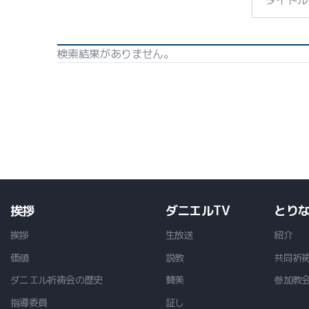
検索結果がありません。
挨拶
ダニエルTV
とり
挨拶
生放送
紹介
価値
説教
共同祈
ダニエル祈祷会の歴史
賛美
参加教
指導委員
証し