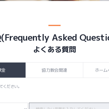
(Frequently Asked Questi
よくある質問
献金
協力教会関連
ホーム
てください。
検索内容 入力