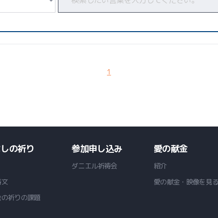
1
なしの祈り
参加申し込み
愛の献金
ダニエル祈祷会
紹介
祷文
愛の献金・映像を見
会の祈りの課題