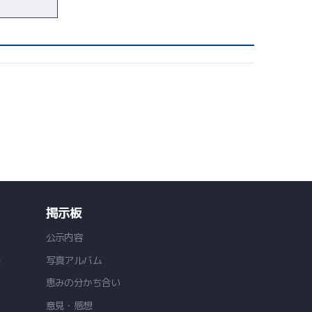
掲示板
公示内容
る
写真アルバム
恵みの分かち合い
意見・感想